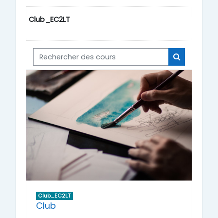
Club_EC2LT
Rechercher des cours
Rechercher
Club_EC2LT
Club